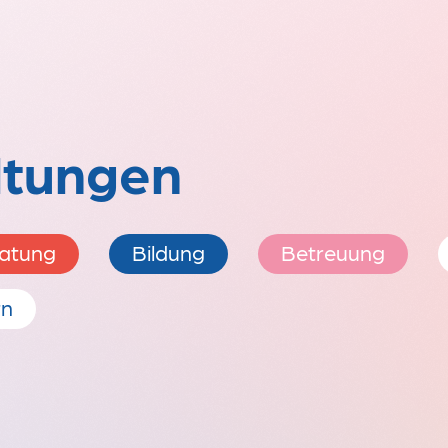
ltungen
atung
Bildung
Betreuung
rn