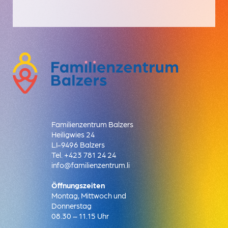
Familienzentrum Balzers
Heiligwies 24
LI-9496 Balzers
Tel.
+423 781 24 24
info@familienzentrum.li
Öffnungszeiten
Montag, Mittwoch und
Donnerstag
08.30 – 11.15 Uhr